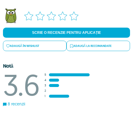
SCRIE O RECENZIE PENTRU APLICAȚIE
ADAUGĂ ÎN WISHLIST
ADAUGĂ LA RECOMANDATE
Notă
3.6
5
4
3
2
1
8 recenzii