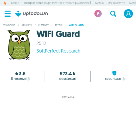
CAPCUT
ROBOȚI DE CONVERSAȚIE BAZAȚI PE INTELIGENȚA ARTIFICIALĂ
MANUS
MALWAREBYTES
MANG
WINDOWS
/
APLICAȚII
/
INTERNET
/
REȚELE
/
WIFI GUARD
WIFI Guard
25.12
SoftPerfect Research
3.6
573.4 k
8
recenzii
descărcări
securitate
RECLAMĂ