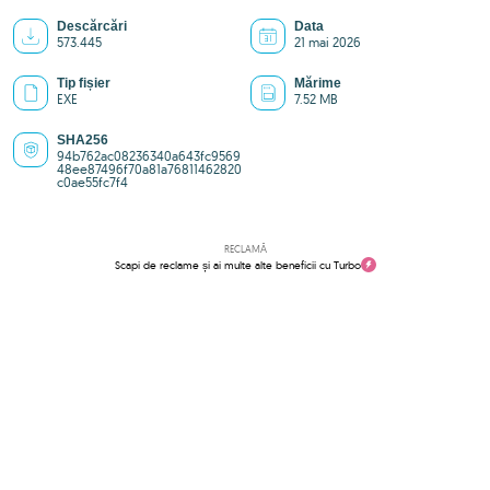
Descărcări
Data
573.445
21 mai 2026
Tip fișier
Mărime
EXE
7.52 MB
SHA256
94b762ac08236340a643fc9569
48ee87496f70a81a76811462820
c0ae55fc7f4
RECLAMĂ
Scapi de reclame și ai multe alte beneficii cu Turbo