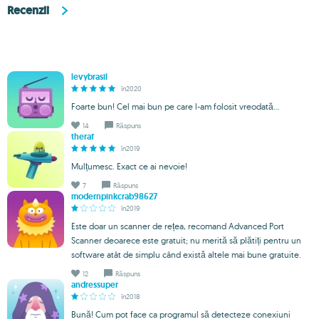
Recenzii
levybrasil
în2020
Foarte bun! Cel mai bun pe care l-am folosit vreodată...
14
Răspuns
theraf
în2019
Mulțumesc. Exact ce ai nevoie!
7
Răspuns
modernpinkcrab98627
în2019
Este doar un scanner de rețea, recomand Advanced Port
Scanner deoarece este gratuit; nu merită să plătiți pentru un
software atât de simplu când există altele mai bune gratuite.
12
Răspuns
andressuper
în2018
Bună! Cum pot face ca programul să detecteze conexiuni