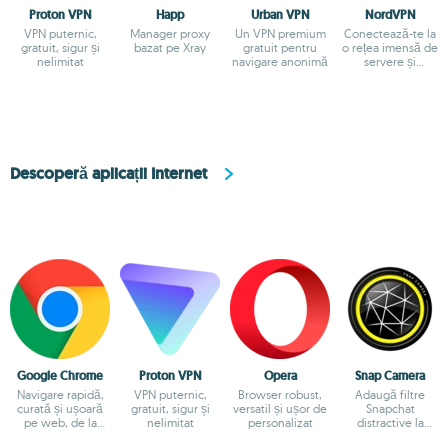
Proton VPN
Happ
Urban VPN
NordVPN
VPN puternic,
Manager proxy
Un VPN premium
Conectează-te la
gratuit, sigur și
bazat pe Xray
gratuit pentru
o rețea imensă de
nelimitat
navigare anonimă
servere și
navighează având
siguranța criptării
datelor
Descoperă aplicații Internet
Google Chrome
Proton VPN
Opera
Snap Camera
Navigare rapidă,
VPN puternic,
Browser robust,
Adaugă filtre
curată și ușoară
gratuit, sigur și
versatil și ușor de
Snapchat
pe web, de la
nelimitat
personalizat
distractive la
Google
camera